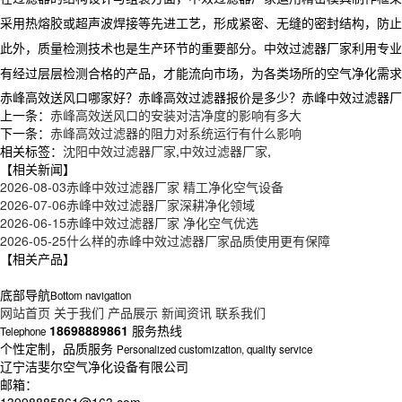
采用热熔胶或超声波焊接等先进工艺，形成紧密、无缝的密封结构，防止
此外，质量检测技术也是生产环节的重要部分。
中效过滤器厂家
利用专业
有经过层层检测合格的产品，才能流向市场，为各类场所的空气净化需求
赤峰高效送风口哪家好？赤峰高效过滤器报价是多少？赤峰中效过滤器厂家质
上一条：
赤峰高效送风口的安装对洁净度的影响有多大
下一条：
赤峰高效过滤器的阻力对系统运行有什么影响
相关标签：
沈阳中效过滤器厂家
,
中效过滤器厂家
,
【相关新闻】
2026-08-03
赤峰中效过滤器厂家 精工净化空气设备
2026-07-06
赤峰中效过滤器厂家深耕净化领域
2026-06-15
赤峰中效过滤器厂家 净化空气优选
2026-05-25
什么样的赤峰中效过滤器厂家品质使用更有保障
【相关产品】
底部导航
Bottom navigation
网站首页
关于我们
产品展示
新闻资讯
联系我们
18698889861
服务热线
Telephone
个性定制，品质服务
Personalized customization, quality service
辽宁洁斐尔空气净化设备有限公司
邮箱：
13998885861@163.com