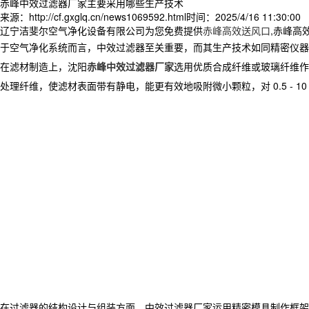
赤峰中效过滤器厂家主要采用哪些生产技术
来源：http://cf.gxglq.cn/news1069592.html
时间：2025/4/16 11:30:00
辽宁洁斐尔空气净化设备有限公司为您免费提供
赤峰高效送风口
,赤峰高
于空气净化系统而言，中效过滤器至关重要，而其生产技术如同精密仪器
在滤材制造上，
沈阳
赤峰中效过滤器厂家
选用优质合成纤维或玻璃纤维作
处理纤维，使滤材表面带有静电，能更有效地吸附微小颗粒，对 0.5 - 
在过滤器的结构设计与组装方面，
中效过滤器厂家
运用精密模具制作框架