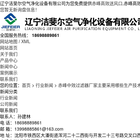
辽宁洁斐尔空气净化设备有限公司为您免费提供
赤峰高效送风口
,赤峰高
您暂无新询盘信息！
全国服务热线：
18698889861
网站地图
/
XML
网站首页
关于我们
产品中心
新闻中心
案例展示
联系我们
您的位置：
首页
>
行业新闻
>
赤峰中效过滤器厂家主要采用哪些生产技
新闻分类
行业新闻
公司新闻
联系我们
联系人：孙建林
电 话：18698889861
邮 箱：13998885861@163.com
地 址：沈阳市铁西区大潘街道浑河二十二西街与开发二十三号路交叉口西