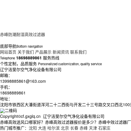
赤峰防潮耐湿高效过滤器
底部导航
Bottom navigation
网站首页
关于我们
产品展示
新闻资讯
联系我们
18698889861
服务热线
Telephone
个性定制，品质服务
Personalized customization, quality service
辽宁洁斐尔空气净化设备有限公司
邮箱：
13998885861@163.com
手机：
18698889861
地址：
沈阳市铁西区大潘街道浑河二十二西街与开发二十三号路交叉口西北100
二维码
Copyright©cf.gxglq.cn 辽宁洁斐尔空气净化设备有限公司
赤峰高效送风口哪家好？赤峰高效过滤器报价是多少？赤峰中效过滤器厂家质
热门城市推广：
沈阳
大连
哈尔滨
北京
长春
赤峰
天津
石家庄