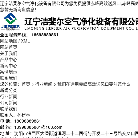
辽宁洁斐尔空气净化设备有限公司为您免费提供
赤峰高效送风口
,赤峰高
您暂无新询盘信息！
全国服务热线：
18698889861
网站地图
/
XML
网站首页
关于我们
产品中心
新闻中心
案例展示
联系我们
您的位置：
首页
>
行业新闻
>
我们在选用赤峰高效送风口要注意什么
新闻分类
行业新闻
公司新闻
联系我们
联系人：孙建林
电 话：18698889861
邮 箱：13998885861@163.com
地 址：沈阳市铁西区大潘街道浑河二十二西街与开发二十三号路交叉口西