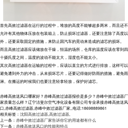
首先高效过滤器在运行的过程中，堆放的高度不能够超多两米，而且还不
允许有其他物体压放在包装箱上，防止损坏过滤器，还要注意除了高度以
外，还要采取固定的措施，来防止因汽车的晃动来造成的滤芯的损坏。
而且高效过滤器应该储放在干燥，恒温的场所，仓库的温度应该在零到四
十摄氏度之间，温度的波动不能太大，湿度也不能太小。
其次高效过滤器在运输的过程中，应该以直立的方式进行排放，这样可以
避免遭到外力的冲击，从未损坏芯片，还要记得做好防雨的措施，避免雨
淋。在搬运的时候我们也要注意轻拿轻放，保护好滤芯。
赤峰高效送风口哪家好？赤峰高效过滤器报价是多少？赤峰中效过滤器厂
家质量怎么样？辽宁洁斐尔空气净化设备有限公司专业承接赤峰高效送风
口,赤峰高效过滤器,赤峰中效过滤器厂家,,电话:18698889861
相关标签：
沈阳高效过滤器
,
高效过滤器
,
上一条：
赤峰中效过滤器厂家告诉你它的用途都有什么
下一条：
赤峰高效送风口的性能和特点