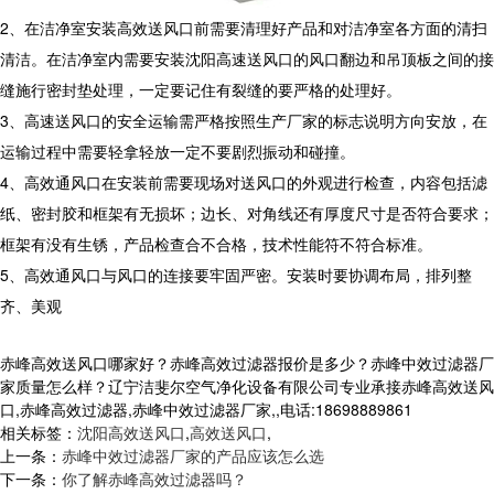
2、在洁净室安装高效送风口前需要清理好产品和对洁净室各方面的清扫
清洁。在洁净室内需要安装沈阳高速送风口的风口翻边和吊顶板之间的接
缝施行密封垫处理，一定要记住有裂缝的要严格的处理好。
3、高速送风口的安全运输需严格按照生产厂家的标志说明方向安放，在
运输过程中需要轻拿轻放一定不要剧烈振动和碰撞。
4、高效通风口在安装前需要现场对送风口的外观进行检查，内容包括滤
纸、密封胶和框架有无损坏；边长、对角线还有厚度尺寸是否符合要求；
框架有没有生锈，产品检查合不合格，技术性能符不符合标准。
5、高效通风口与风口的连接要牢固严密。安装时要协调布局，排列整
齐、美观
赤峰高效送风口哪家好？赤峰高效过滤器报价是多少？赤峰中效过滤器厂
家质量怎么样？辽宁洁斐尔空气净化设备有限公司专业承接赤峰高效送风
口,赤峰高效过滤器,赤峰中效过滤器厂家,,电话:18698889861
相关标签：
沈阳高效送风口
,
高效送风口
,
上一条：
赤峰中效过滤器厂家的产品应该怎么选
下一条：
你了解赤峰高效过滤器吗？