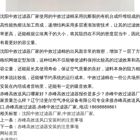
沈阳中效过滤器厂家使用的中效过滤棉采用抗断裂的有机台成纤维组成的
高性能热熔法加工而成，递增结构采用多层逐渐加密技术，让其的过滤效
率更高，还能根据尘埃离子的大小，将其阻挡在不同的密度层当中，因此
有着更好的容尘量。
沈阳中效过滤器厂家的中效过滤棉的出风面非常的致密，增加了一层了方
格织网做定型加强，这种结构不仅能够使滤料保持比较高的过滤效果和高
容尘量，还能延长其使用寿命，保证空气质量的良好，滤料本身的阻力相
对来说比较低，还能够节约系统的运行成本。中效过滤棉在一些公共场所
安装在内培或者音响里，还能有一定的吸音效果。
赤峰高效送风口哪家好？赤峰高效过滤器报价是多少？赤峰中效过滤器厂
家质量怎么样？辽宁洁斐尔空气净化设备有限公司专业承接赤峰高效送风
口,赤峰高效过滤器,赤峰中效过滤器厂家,,电话:18698889861
相关标签：
沈阳中效过滤器厂家
,
中效过滤器厂家
,
上一条：
赤峰高效送风口安装时的注意事项
下一条：
赤峰高效过滤器安装的注意事项
网站首页
走进我们