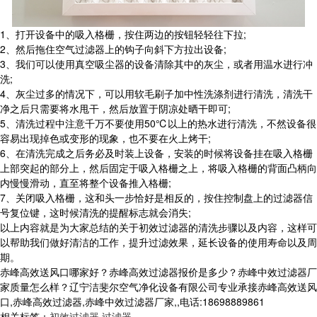
1、打开设备中的吸入格栅，按住两边的按钮轻轻往下拉;
2、然后拖住空气过滤器上的钩子向斜下方拉出设备;
3、我们可以使用真空吸尘器的设备清除其中的灰尘，或者用温水进行冲
洗;
4、灰尘过多的情况下，可以用软毛刷子加中性洗涤剂进行清洗，清洗干
净之后只需要将水甩干，然后放置于阴凉处晒干即可;
5、清洗过程中注意千万不要使用50℃以上的热水进行清洗，不然设备很
容易出现掉色或变形的现象，也不要在火上烤干;
6、在清洗完成之后务必及时装上设备，安装的时候将设备挂在吸入格栅
上部突起的部分上，然后固定于吸入格栅之上，将吸入格栅的背面凸柄向
内慢慢滑动，直至将整个设备推入格栅;
7、关闭吸入格栅，这和头一步恰好是相反的，按住控制盘上的过滤器信
号复位键，这时候清洗的提醒标志就会消失;
以上内容就是为大家总结的关于初效过滤器的清洗步骤以及内容，这样可
以帮助我们做好清洁的工作，提升过滤效果，延长设备的使用寿命以及周
期。
赤峰高效送风口哪家好？赤峰高效过滤器报价是多少？赤峰中效过滤器厂
家质量怎么样？辽宁洁斐尔空气净化设备有限公司专业承接赤峰高效送风
口,赤峰高效过滤器,赤峰中效过滤器厂家,,电话:18698889861
相关标签：
初效过滤器
,
过滤器
,