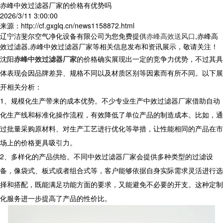
赤峰中效过滤器厂家的价格有优势吗
2026/3/11 3:00:00
来源：http://cf.gxglq.cn/news1158872.html
辽宁洁斐尔空气净化设备有限公司为您免费提供
赤峰高效送风口
,赤峰高
效过滤器,赤峰中效过滤器厂家等相关信息发布和资讯展示，敬请关注！
沈阳
赤峰中效过滤器厂家
的价格确实展现出一定的竞争力优势，不过其具
体表现会因品牌差异、规格不同以及材质区别等因素而有所不同。以下展
开相关分析：
1、规模化生产带来的成本优势。不少专业生产中效过滤器厂家借助自动
化生产线和标准化操作流程，有效降低了单位产品的制造成本。比如，通
过批量采购原材料、对生产工艺进行优化等举措，让性能相同的产品在市
场上的价格更具吸引力。
2、多样化的产品供给。不同中效过滤器厂家会提供多种类型的过滤设
备，像袋式、板式或者组合式等，客户能够依据自身实际需求灵活进行选
择和搭配，既能满足功能方面的要求，又能避免不必要的开支。这种定制
化服务进一步提高了产品的性价比。