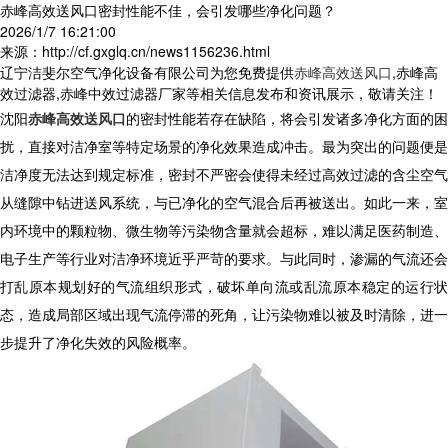
赤峰高效送风口密封性能不佳，会引发哪些净化问题？
2026/1/7 16:21:00
来源：http://cf.gxglq.cn/news1156236.html
辽宁洁斐尔空气净化设备有限公司为您免费提供
赤峰高效送风口
,赤峰高
效过滤器,赤峰中效过滤器厂家等相关信息发布和资讯展示，敬请关注！
沈阳
赤峰高效送风口
的密封性能若存在缺陷，将会引发诸多净化方面的困
扰，直接对洁净室等特定场景的净化效果造成冲击。最为突出的问题便是
洁净度无法达到规定标准，密封不严密会使得未经过高效过滤的含尘空气
从缝隙中钻进送风系统，与已净化的空气混合后再被送出。如此一来，室
内环境中的颗粒物、微生物等污染物含量就会超标，难以满足医药制造、
电子生产等行业对洁净环境近乎严苛的要求。与此同时，渗漏的气流还会
打乱原本规划好的气流组织形式，破坏单向流或乱流原本稳定的运行状
态，造成局部区域出现气流停滞的死角，让污染物难以被及时清除，进一
步提升了净化失效的风险概率。