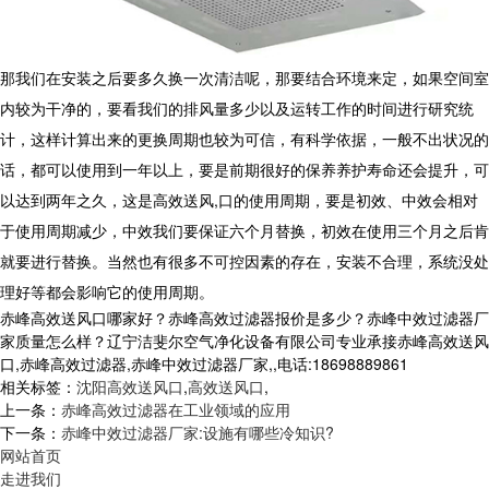
那我们在安装之后要多久换一次清洁呢，那要结合环境来定，如果空间室
内较为干净的，要看我们的排风量多少以及运转工作的时间进行研究统
计，这样计算出来的更换周期也较为可信，有科学依据，一般不出状况的
话，都可以使用到一年以上，要是前期很好的保养养护寿命还会提升，可
以达到两年之久，这是高效送风
,
口的使用周期，要是初效、中效会相对
于使用周期减少，中效我们要保证六个月替换，初效在使用三个月之后肯
就要进行替换。当然也有很多不可控因素的存在，安装不合理，系统没处
理好等都会影响它的使用周期。
赤峰高效送风口哪家好？赤峰高效过滤器报价是多少？赤峰中效过滤器厂
家质量怎么样？辽宁洁斐尔空气净化设备有限公司专业承接赤峰高效送风
口,赤峰高效过滤器,赤峰中效过滤器厂家,,电话:18698889861
相关标签：
沈阳高效送风口
,
高效送风口
,
上一条：
赤峰高效过滤器在工业领域的应用
下一条：
赤峰中效过滤器厂家:设施有哪些冷知识?
网站首页
走进我们