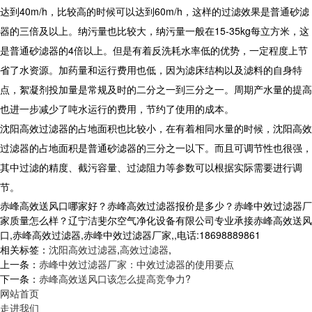
达到40m/h，比较高的时候可以达到60m/h，这样的过滤效果是普通砂滤
器的三倍及以上。纳污量也比较大，纳污量一般在15-35kg每立方米，这
是普通砂滤器的4倍以上。但是有着反洗耗水率低的优势，一定程度上节
省了水资源。加药量和运行费用也低，因为滤床结构以及滤料的自身特
点，絮凝剂投加量是常规及时的二分之一到三分之一。周期产水量的提高
也进一步减少了吨水运行的费用，节约了使用的成本。
沈阳高效过滤器的占地面积也比较小，在有着相同水量的时候，沈阳高效
过滤器的占地面积是普通砂滤器的三分之一以下。而且可调节性也很强，
其中过滤的精度、截污容量、过滤阻力等参数可以根据实际需要进行调
节。
赤峰高效送风口哪家好？赤峰高效过滤器报价是多少？赤峰中效过滤器厂
家质量怎么样？辽宁洁斐尔空气净化设备有限公司专业承接赤峰高效送风
口,赤峰高效过滤器,赤峰中效过滤器厂家,,电话:18698889861
相关标签：
沈阳高效过滤器
,
高效过滤器
,
上一条：
赤峰中效过滤器厂家：中效过滤器的使用要点
下一条：
赤峰高效送风口该怎么提高竞争力?
网站首页
走进我们