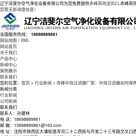
辽宁洁斐尔空气净化设备有限公司为您免费提供
赤峰高效送风口
,赤峰高
您暂无新询盘信息！
全国服务热线：
18698889861
网站地图
/
XML
网站首页
关于我们
产品中心
新闻中心
案例展示
联系我们
您的位置：
首页
>
行业新闻
>
赤峰中效过滤器厂家：中效过滤器如何保
新闻分类
行业新闻
公司新闻
联系我们
联系人：孙建林
电 话：18698889861
邮 箱：13998885861@163.com
地 址：沈阳市铁西区大潘街道浑河二十二西街与开发二十三号路交叉口西