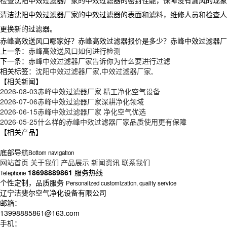
检查沈阳中效过滤器厂家的中效过滤器的密封性能，保障没有漏风的现象
清洁沈阳中效过滤器厂家的中效过滤器的表面和滤料，维修人员和检查人
更换新的过滤器。
赤峰高效送风口哪家好？赤峰高效过滤器报价是多少？赤峰中效过滤器厂家质
上一条：
赤峰高效送风口如何进行检测
下一条：
赤峰中效过滤器厂家告诉你为什么要进行过滤
相关标签：
沈阳中效过滤器厂家
,
中效过滤器厂家
,
【相关新闻】
2026-08-03
赤峰中效过滤器厂家 精工净化空气设备
2026-07-06
赤峰中效过滤器厂家深耕净化领域
2026-06-15
赤峰中效过滤器厂家 净化空气优选
2026-05-25
什么样的赤峰中效过滤器厂家品质使用更有保障
【相关产品】
底部导航
Bottom navigation
网站首页
关于我们
产品展示
新闻资讯
联系我们
18698889861
服务热线
Telephone
个性定制，品质服务
Personalized customization, quality service
辽宁洁斐尔空气净化设备有限公司
邮箱：
13998885861@163.com
手机：