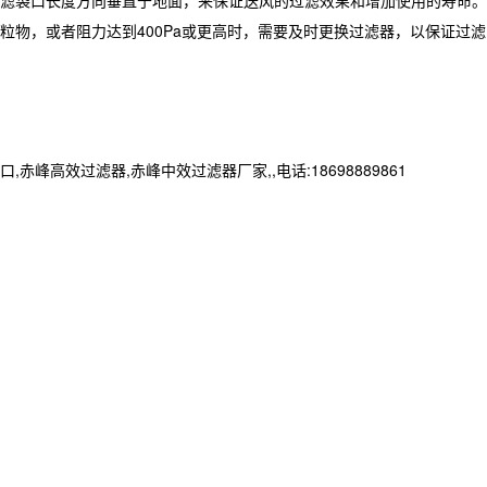
滤袋口长度方向垂直于地面，来保证送风的过滤效果和增加使用的寿命。
粒物，或者阻力达到
400Pa
或更高时，需要及时更换过滤器，以保证过滤
效过滤器,赤峰中效过滤器厂家,,电话:18698889861