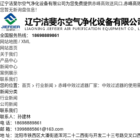
辽宁洁斐尔空气净化设备有限公司为您免费提供
赤峰高效送风口
,赤峰高
您暂无新询盘信息！
全国服务热线：
18698889861
网站地图
/
XML
网站首页
关于我们
产品中心
新闻中心
案例展示
联系我们
您的位置：
首页
>
行业新闻
>
赤峰中效过滤器厂家：中效过滤器的使用
新闻分类
行业新闻
公司新闻
联系我们
联系人：孙建林
电 话：18698889861
邮 箱：13998885861@163.com
地 址：沈阳市铁西区大潘街道浑河二十二西街与开发二十三号路交叉口西