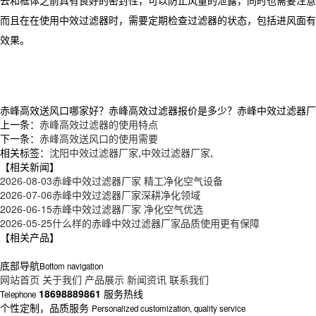
去和框体之前具有良好的密封性，可以防止风量的泄露，同时也需要注意
而且在在使用中效过滤器时，需要定期检查过滤器的状态，包括进风面有
效果。
赤峰高效送风口哪家好？赤峰高效过滤器报价是多少？赤峰中效过滤器厂家质
上一条：
赤峰高效过滤器的使用特点
下一条：
赤峰高效送风口的使用需要
相关标签：
沈阳中效过滤器厂家
,
中效过滤器厂家
,
【相关新闻】
2026-08-03
赤峰中效过滤器厂家 精工净化空气设备
2026-07-06
赤峰中效过滤器厂家深耕净化领域
2026-06-15
赤峰中效过滤器厂家 净化空气优选
2026-05-25
什么样的赤峰中效过滤器厂家品质使用更有保障
【相关产品】
底部导航
Bottom navigation
网站首页
关于我们
产品展示
新闻资讯
联系我们
18698889861
服务热线
Telephone
个性定制，品质服务
Personalized customization, quality service